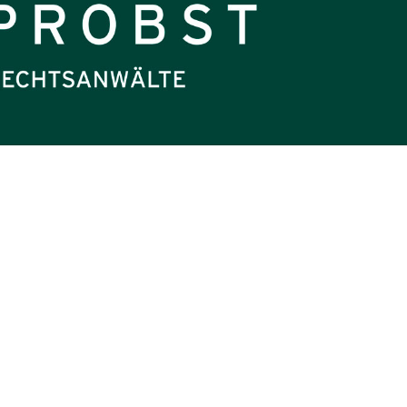
© 2026 PROBST Rechtsanwälte, 1010 Wien,
Krugerstraße 13 |
Imprint
|
Disclaimer
|
Privacy
Policy